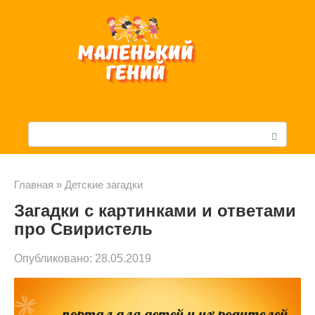
Перейти
к
контенту
П
о
и
Главная
»
Детские загадки
Загадки с картинками и ответами
с
про Свиристель
к
Опубликовано:
28.05.2019
: