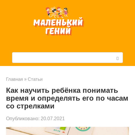
Перейти
к
контенту
П
о
и
Главная
»
Статьи
Как научить ребёнка понимать
с
время и определять его по часам
к
со стрелками
:
Опубликовано:
20.07.2021