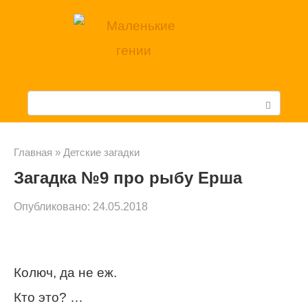
Перейти
к
контенту
П
о
и
Главная
»
Детские загадки
Загадка №9 про рыбу Ерша
с
к
Опубликовано:
24.05.2018
:
Колюч, да не еж.
Кто это? …