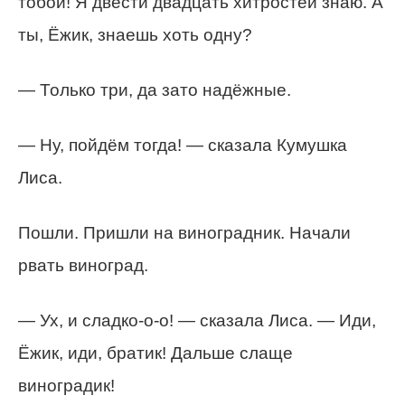
тобой! Я двести двадцать хитростей знаю. А
ты, Ёжик, знаешь хоть одну?
— Только три, да зато надёжные.
— Ну, пойдём тогда! — сказала Кумушка
Лиса.
Пошли. Пришли на виноградник. Начали
рвать виноград.
— Ух, и сладко-о-о! — сказала Лиса. — Иди,
Ёжик, иди, братик! Дальше слаще
виноградик!