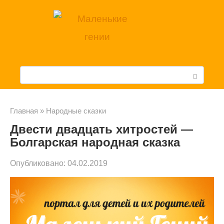
Перейти
к
контенту
П
о
и
Главная
»
Народные сказки
Двести двадцать хитростей —
с
Болгарская народная сказка
к
Опубликовано:
04.02.2019
: