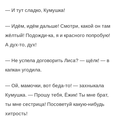
— И тут сладко, Кумушка!
— Идём, идём дальше! Смотри, какой он там
жёлтый! Подожди-ка, я и красного попробую!
А дух-то, дух!
— Не успела договорить Лиса? — щёлк! — в
капкан угодила.
— Ой, мамочки, вот беда-то! — захныкала
Кумушка. — Прошу тебя, Ёжик! Ты мне брат,
ты мне сестрица! Посоветуй какую-нибудь
хитрость!