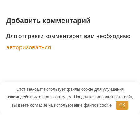
Добавить комментарий
Для отправки комментария вам необходимо
авторизоваться
.
Этот веб-сайт использует файлы cookie для улучшения
© 2026 Маленький Гений - портал для
взаимодействия с пользователем. Продолжая использовать сайт,
вы даете согласие на использование файлов cookie.
OK
детей и их родителей