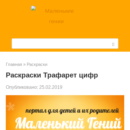
Перейти
к
контенту
П
о
и
Главная
»
Раскраски
Раскраски Трафарет цифр
с
к
Опубликовано:
25.02.2019
: