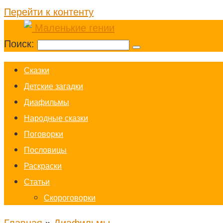
Перейти к контенту
Поиск:
Cказки
Детские загадки
Диафильмы
Народные сказки
Поговорки
Пословицы
Раскраски
Статьи
Скороговорки