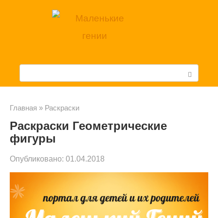
Перейти
к
контенту
П
о
и
Главная
»
Раскраски
Раскраски Геометрические
с
фигуры
к
Опубликовано:
01.04.2018
: