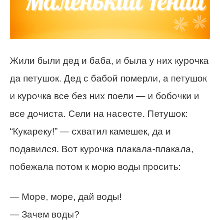
Жили были дед и баба, и была у них курочка
да петушок. Дед с бабой померли, а петушок
и курочка все без них поели — и бобочки и
все дочиста. Сели на насесте. Петушок:
“Кукареку!” — схватил камешек, да и
подавился. Вот курочка плакала-плакала,
побежала потом к морю воды просить:
— Море, море, дай воды!
— Зачем воды?