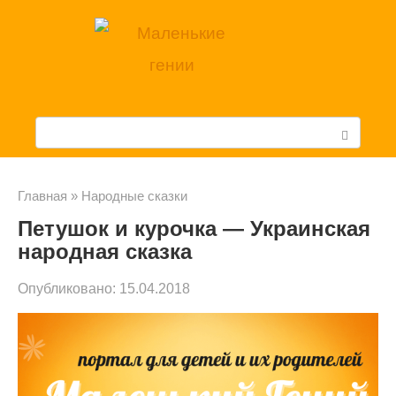
Перейти
к
контенту
П
о
и
Главная
»
Народные сказки
Петушок и курочка — Украинская
с
народная сказка
к
Опубликовано:
15.04.2018
: