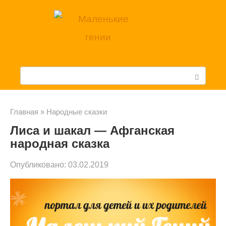
Перейти
к
контенту
П
о
и
Главная
»
Народные сказки
Лиса и шакал — Афганская
с
народная сказка
к
Опубликовано:
03.02.2019
: