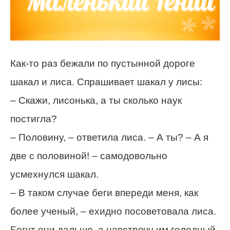
Как-то раз бежали по пустынной дороге
шакал и лиса. Спрашивает шакал у лисы:
– Скажи, лисонька, а ты сколько наук
постигла?
– Половину, – ответила лиса. – А ты? – А я
две с половиной! – самодовольно
усмехнулся шакал.
– В таком случае беги впереди меня, как
более ученый, – ехидно посоветовала лиса.
Бегут они дальше, а навстречу им голодный