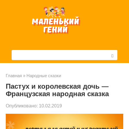
Перейти
к
контенту
П
о
и
Главная
»
Народные сказки
Пастух и королевская дочь —
с
Французская народная сказка
к
Опубликовано:
10.02.2019
: