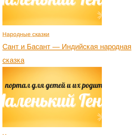
Народные сказки
Сант и Басант — Индийская народная
сказка