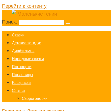
Перейти к контенту
Поиск:
Cказки
Детские загадки
Диафильмы
Народные сказки
Поговорки
Пословицы
Раскраски
Статьи
Скороговорки