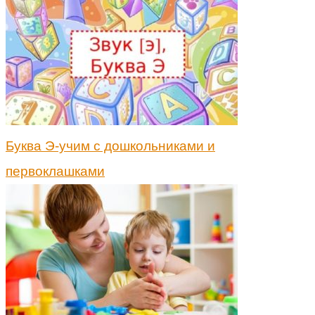
Буква Э-учим с дошкольниками и
первоклашками