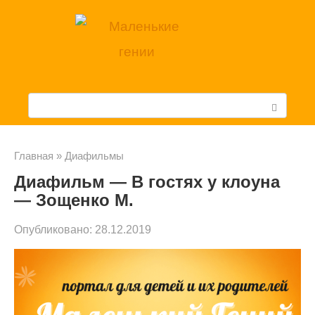
Перейти
к
контенту
П
о
и
Главная
»
Диафильмы
Диафильм — В гостях у клоуна
с
— Зощенко М.
к
Опубликовано:
28.12.2019
: