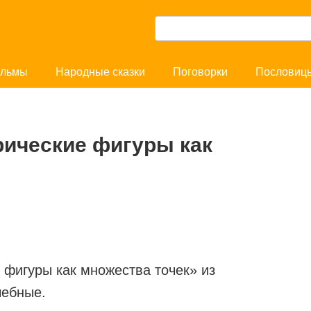
П
о
и
льмы
Народные сказки
Поговорки
Пословиц
с
к
:
ические фигуры как
фигуры как множества точек» из
чебные.