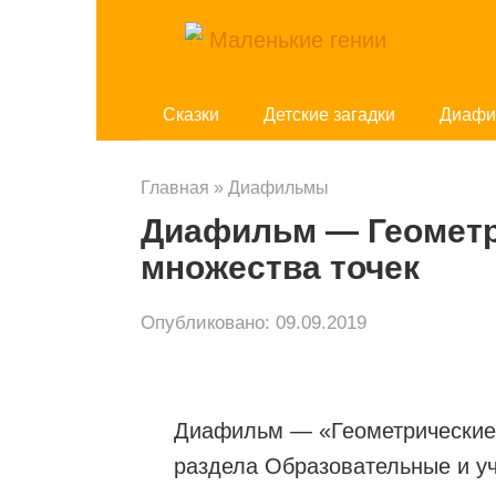
Перейти
к
контенту
Cказки
Детские загадки
Диафи
Главная
»
Диафильмы
Диафильм — Геометр
множества точек
Опубликовано:
09.09.2019
Диафильм — «Геометрические 
раздела Образовательные и у