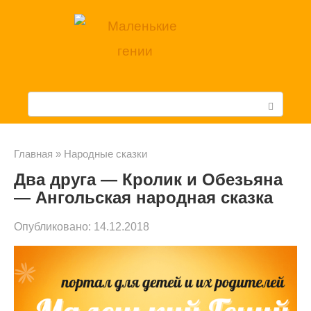
Перейти
к
контенту
П
о
и
Главная
»
Народные сказки
Два друга — Кролик и Обезьяна
с
— Ангольская народная сказка
к
Опубликовано:
14.12.2018
: