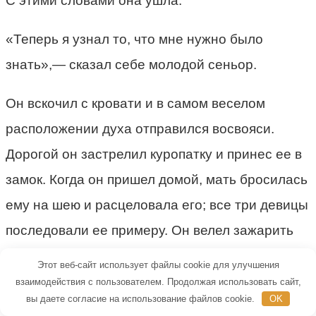
С этими словами она ушла.
«Теперь я узнал то, что мне нужно было
знать»,— сказал себе молодой сеньор.
Он вскочил с кровати и в самом веселом
расположении духа отправился восвояси.
Дорогой он застрелил куропатку и принес ее в
замок. Когда он пришел домой, мать бросилась
ему на шею и расцеловала его; все три девицы
последовали ее примеру. Он велел зажарить
куропатку и сказал матери, что хочет
Этот веб-сайт использует файлы cookie для улучшения
отужинать у себя в комнате в обществе тех
взаимодействия с пользователем. Продолжая использовать сайт,
вы даете согласие на использование файлов cookie.
OK
трех девиц.