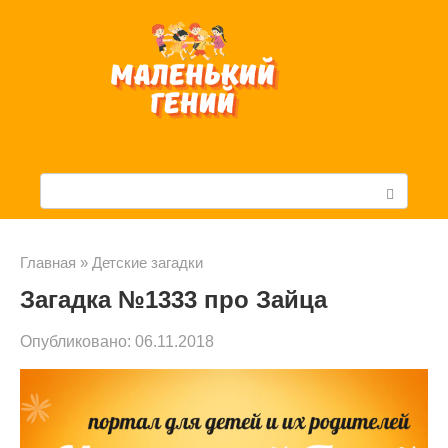
Перейти
к
контенту
П
о
и
Главная
»
Детские загадки
Загадка №1333 про Зайца
с
к
Опубликовано:
06.11.2018
: