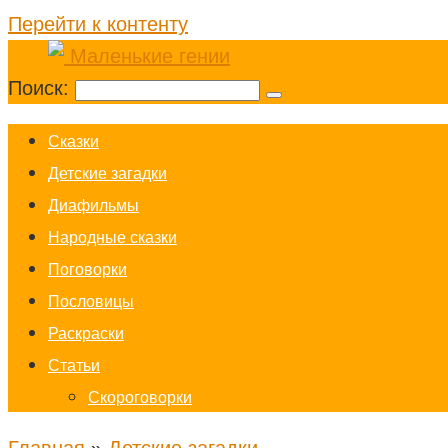
Перейти к контенту
Поиск:
Cказки
Детские загадки
Диафильмы
Народные сказки
Поговорки
Пословицы
Раскраски
Статьи
Скороговорки