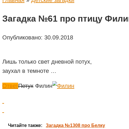
Главная
»
Детские загадки
Загадка №61 про птицу Фили
Опубликовано:
30.09.2018
Лишь только свет дневной потух,
заухал в темноте …
Ответ
Петух
Филин
Читайте также:
Загадка №1308 про Белку