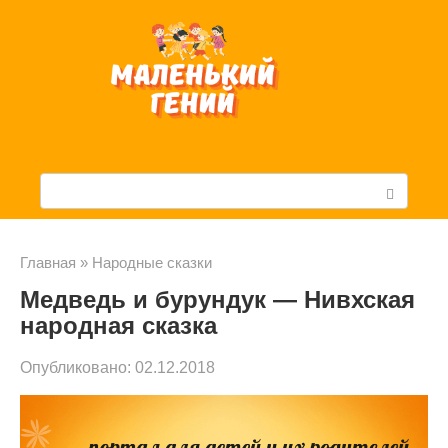
Перейти
к
контенту
П
о
и
Главная
»
Народные сказки
Медведь и бурундук — Нивхская
с
народная сказка
к
Опубликовано:
02.12.2018
: