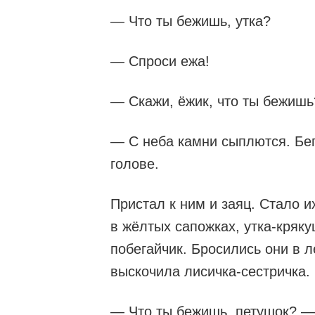
— Что ты бежишь, утка?
— Спроси ежа!
— Скажи, ёжик, что ты бежишь
— С неба камни сыплются. Беги
голове.
Пристал к ним и заяц. Стало 
в жёлтых сапожках, утка-кряку
побегайчик. Бросились они в л
выскочила лисичка-сестричка.
— Что ты бежишь, петушок? — 