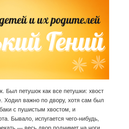
. Был петушок как все петушки: хвост
 Ходил важно по двору, хотя сам был
обаки с пушистым хвостом, и
ота. Бывало, испугается чего-нибудь,
рекать — весь двор поднимет на ноги.