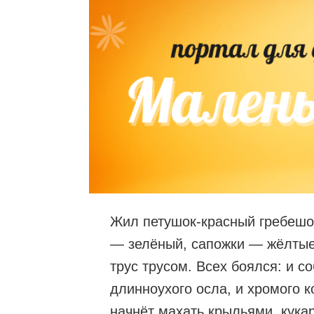
Жил петушок-красный гребешок
— зелёный, сапожки — жёлтые.
трус трусом. Всех боялся: и с
длинноухого осла, и хромого к
начнёт махать крыльями, кука