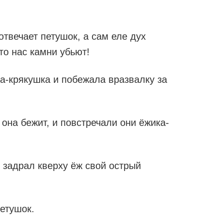
твечает петушок, а сам еле дух
 то нас камни убьют!
ка-крякушка и побежала вразвалку за
 она бежит, и повстречали они ёжика-
задрал кверху ёж свой острый
петушок.