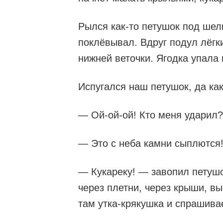
Рылся как-то петушок под ше
поклёвывал. Вдруг подул лёгки
нижней веточки. Ягодка упала 
Испугался наш петушок, да как
— Ой-ой-ой! Кто меня ударил?
— Это с неба камни сыплются
— Кукареку! — завопил петушо
через плетни, через крыши, в
там утка-крякушка и спрашива