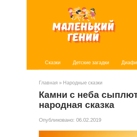
Перейти
к
контенту
Cказки
Детские загадки
Диафи
Главная
»
Народные сказки
Камни с неба сыплю
народная сказка
Опубликовано:
06.02.2019