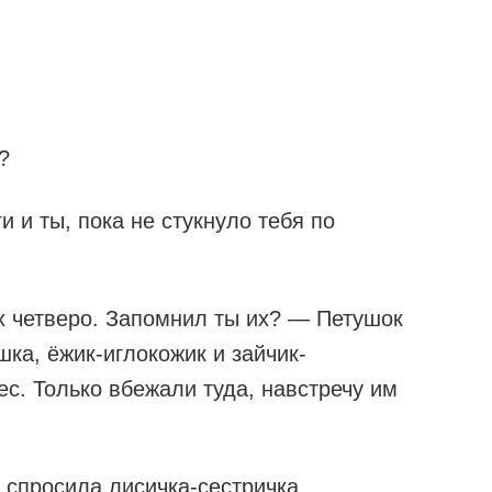
?
 и ты, пока не стукнуло тебя по
их четверо. Запомнил ты их? — Петушок
шка, ёжик-иглокожик и зайчик-
ес. Только вбежали туда, навстречу им
спросила лисичка-сестричка.