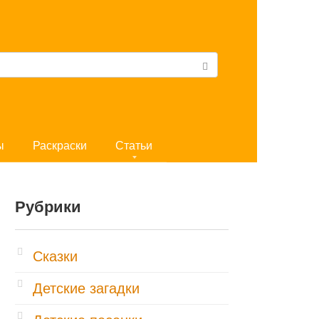
ы
Раскраски
Статьи
Рубрики
Cказки
Детские загадки