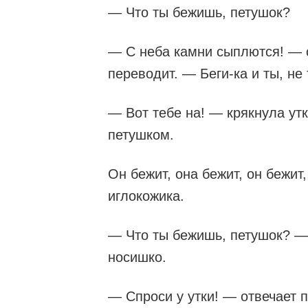
— Что ты бежишь, петушок?
— С неба камни сыплются! — о
переводит. — Беги-ка и ты, не
— Вот тебе на! — крякнула ут
петушком.
Он бежит, она бежит, он бежит,
иглокожика.
— Что ты бежишь, петушок? — 
носишко.
— Спроси у утки! — отвечает 