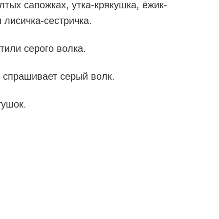
лтых сапожках, утка-крякушка, ёжик-
и лисичка-сестричка.
тили серого волка.
 спрашивает серый волк.
тушок.