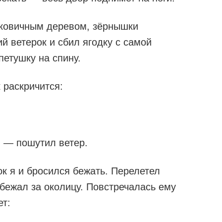
лковичным деревом, зёрнышки
й ветерок и сбил ягодку с самой
петушку на спину.
 раскричится:
! — пошутил ветер.
к я и бросился бежать. Перелетел
ыбежал за околицу. Повстречалась ему
ет: