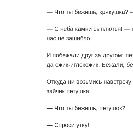
— Что ты бежишь, крякушка? —
— С неба камни сыплются! — к
нас не зашибло.
И побежали друг за другом: пе
да ёжик-иглокожик. Бежали, бе
Откуда ни возьмись навстречу
зайчик петушка:
— Что ты бежишь, петушок?
— Спроси утку!