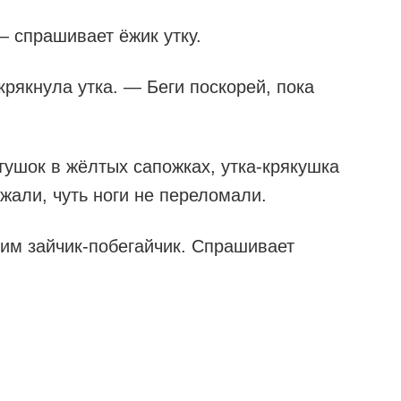
 спрашивает ёжик утку.
рякнула утка. — Беги поскорей, пока
тушок в жёлтых сапожках, утка-крякушка
жали, чуть ноги не переломали.
 им зайчик-побегайчик. Спрашивает