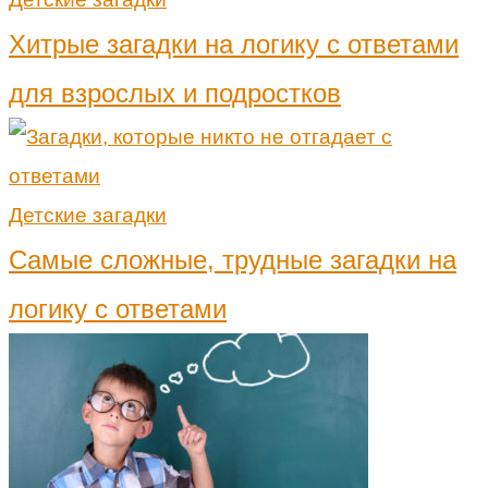
Хитрые загадки на логику с ответами
для взрослых и подростков
Детские загадки
Самые сложные, трудные загадки на
логику с ответами