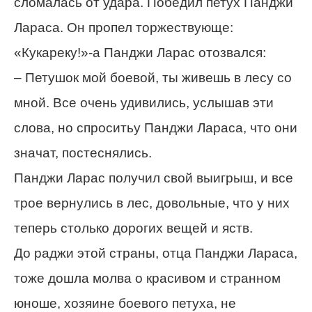
сломалась от удара. Победил петух Панджи
Лараса. Он пропел торжествующе:
«Кукареку!»-а Панджи Ларас отозвался:
– Петушок мой боевой, ты живешь в лесу со
мной. Все очень удивились, услышав эти
слова, но спроситьу Панджи Лараса, что они
значат, постеснялись.
Панджи Ларас получил свой выигрыш, и все
трое вернулись в лес, довольные, что у них
теперь столько дорогих вещей и яств.
До раджи этой страны, отца Панджи Лараса,
тоже дошла молва о красивом и странном
юноше, хозяине боевого петуха, не