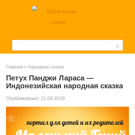
Перейти
к
контенту
П
о
и
Главная
»
Народные сказки
Петух Панджи Лараса —
с
Индонезийская народная сказка
к
Опубликовано:
21.09.2018
: