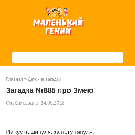
Перейти
к
контенту
П
о
и
Главная
»
Детские загадки
Загадка №885 про Змею
с
к
Опубликовано:
24.05.2018
:
Из куста шипуля, за ногу тяпуля.