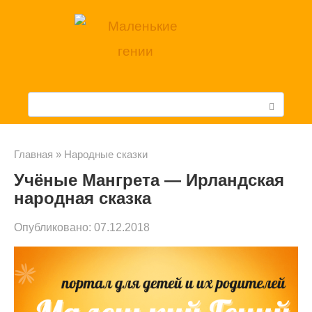
Перейти
к
контенту
П
о
и
Главная
»
Народные сказки
Учёные Мангрета — Ирландская
с
народная сказка
к
Опубликовано:
07.12.2018
: