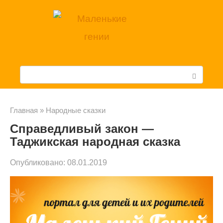
Перейти
к
контенту
П
о
и
Главная
»
Народные сказки
Справедливый закон —
с
Таджикская народная сказка
к
Опубликовано:
08.01.2019
: