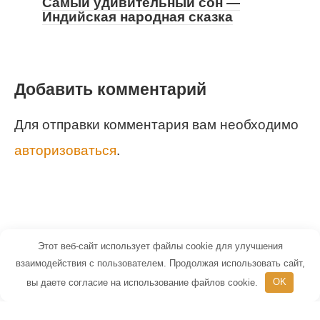
Самый удивительный сон —
Индийская народная сказка
Добавить комментарий
Для отправки комментария вам необходимо
авторизоваться
.
Этот веб-сайт использует файлы cookie для улучшения
© 2026 Маленький Гений - портал для
взаимодействия с пользователем. Продолжая использовать сайт,
вы даете согласие на использование файлов cookie.
OK
детей и их родителей