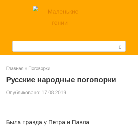
Перейти
к
контенту
П
о
и
Главная
»
Поговорки
Русские народные поговорки
с
к
Опубликовано:
17.08.2019
:
Была правда у Петра и Павла