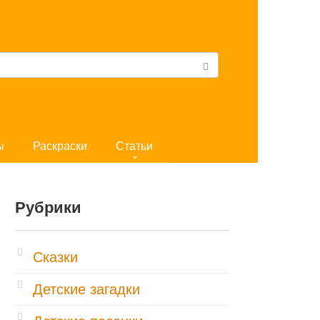
ы
Раскраски
Статьи
Рубрики
Cказки
Детские загадки