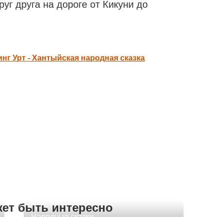
уг друга на дороге от Кикуни до
нг Урт - Хантыйская народная сказка
жет быть интересно
Народные сказки