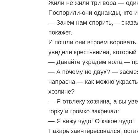
Жили не жили три вора — один 
Поспорили-они однажды, кто и
— Зачем нам спорить,— сказа
покажет.
И пошли они втроем воровать 
увидели крестьянина, который
— Давайте украдем вола,— пр
— А почему не двух? — засмея
напрасна,— как можно украсть
хозяине?
— Я отвлеку хозяина, а вы ув
горку и громко закричал:
— Я вижу чудо! О какое чудо!
Пахарь заинтересовался, оста