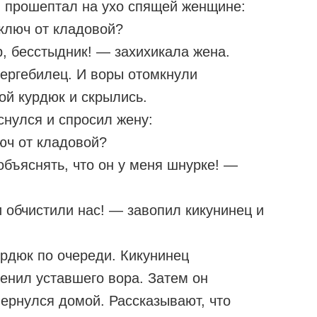
в прошептал на ухо спящей женщине:
ключ от кладовой?
, бесстыдник! — захихикала жена.
ергебилец. И воры отомкнули
ой курдюк и скрылись.
снулся и спросил жену:
юч от кладовой?
объяснять, что он у меня шнурке! —
 обчистили нас! — завопил кикунинец и
рдюк по очереди. Кикунинец
енил уставшего вора. Затем он
вернулся домой. Рассказывают, что