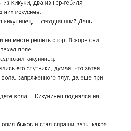
из Кикуни, два из Гер-гебиля .
з них искуснее.
л кикунинец,— сегодняшний День
и на месте решить спор. Вскоре они
 пахал поле.
едложил кикунинец.
лись его спутники, думая, что затея
 вола, запряженного плуг, да еще при
едете вола… Кикунинец поднялся на
новил быков и стал спраши-вать, какое