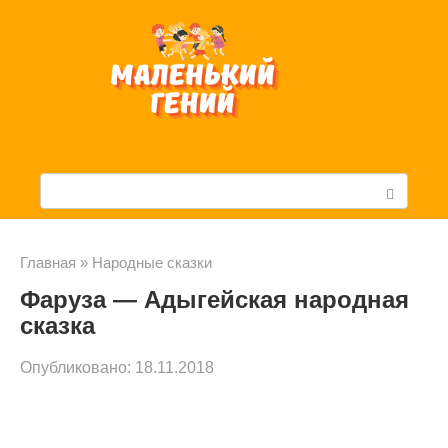
Перейти
к
контенту
П
о
и
Главная
»
Народные сказки
Фаруза — Адыгейская народная
с
сказка
к
Опубликовано:
18.11.2018
: