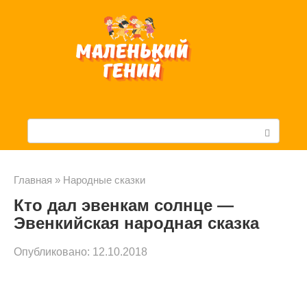
Перейти
к
контенту
П
о
и
Главная
»
Народные сказки
Кто дал эвенкам солнце —
с
Эвенкийская народная сказка
к
Опубликовано:
12.10.2018
: