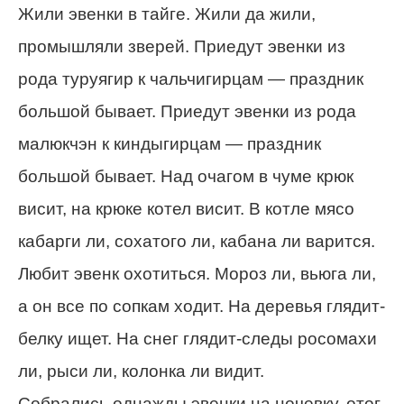
Жили эвенки в тайге. Жили да жили,
промышляли зверей. Приедут эвенки из
рода туруягир к чальчигирцам — праздник
большой бывает. Приедут эвенки из рода
малюкчэн к киндыгирцам — праздник
большой бывает. Над очагом в чуме крюк
висит, на крюке котел висит. В котле мясо
кабарги ли, сохатого ли, кабана ли варится.
Любит эвенк охотиться. Мороз ли, вьюга ли,
а он все по сопкам ходит. На деревья глядит-
белку ищет. На снег глядит-следы росомахи
ли, рыси ли, колонка ли видит.
Собрались однажды эвенки на ночевку, отог