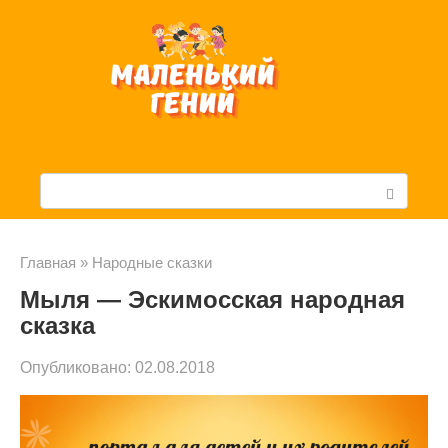
Перейти
к
контенту
П
о
и
Главная
»
Народные сказки
Мыля — Эскимосская народная
с
сказка
к
Опубликовано:
02.08.2018
: