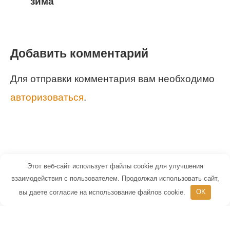
зима
Добавить комментарий
Для отправки комментария вам необходимо
авторизоваться
.
Этот веб-сайт использует файлы cookie для улучшения
© 2026 Маленький Гений - портал для
взаимодействия с пользователем. Продолжая использовать сайт,
вы даете согласие на использование файлов cookie.
OK
детей и их родителей