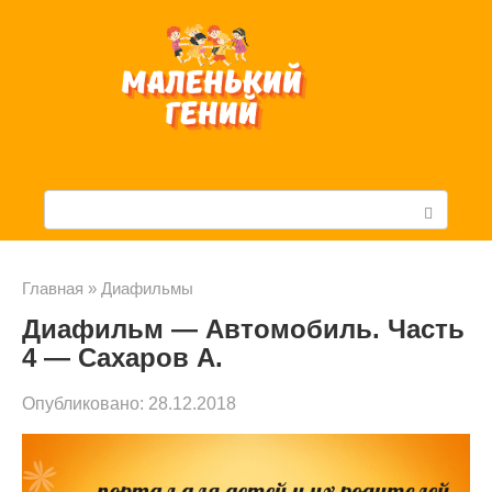
Перейти
к
контенту
П
о
и
Главная
»
Диафильмы
Диафильм — Автомобиль. Часть
с
4 — Сахаров А.
к
Опубликовано:
28.12.2018
: