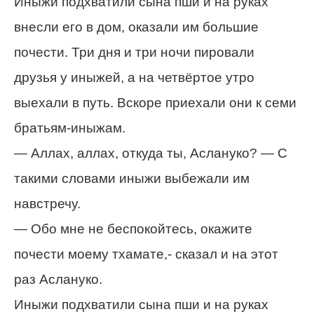
Иныжи подхватили сына пши и на руках
внесли его в дом, оказали им большие
почести. Три дня и три ночи пировали
друзья у иныжей, а на четвёртое утро
выехали в путь. Вскоре приехали они к семи
братьям-иныжам.
— Аллах, аллах, откуда ты, Аслануко? — С
такими словами иныжи выбежали им
навстречу.
— Обо мне не беспокойтесь, окажите
почести моему тхамате,- сказал и на этот
раз Аслануко.
Иныжи подхватили сына пши и на руках