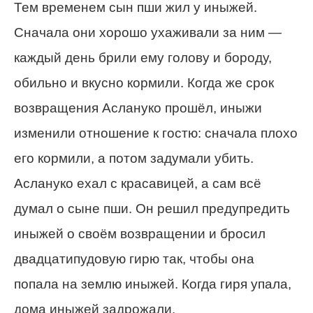
Тем временем сын пши жил у иныжей.
Сначала они хорошо ухаживали за ним —
каждый день брили ему голову и бороду,
обильно и вкусно кормили. Когда же срок
возвращения Аслануко прошёл, иныжи
изменили отношение к гостю: сначала плохо
его кормили, а потом задумали убить.
Аслануко ехал с красавицей, а сам всё
думал о сыне пши. Он решил предупредить
иныжей о своём возвращении и бросил
двадцатипудовую гирю так, чтобы она
попала на землю иныжей. Когда гиря упала,
дома иныжей задрожали.