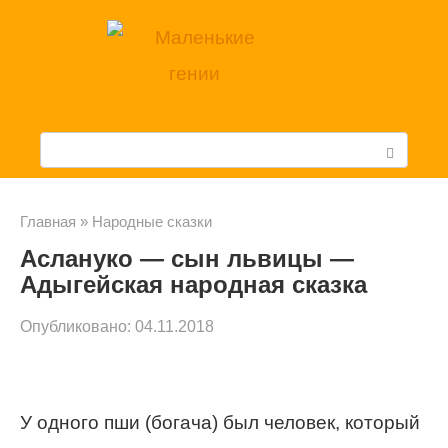
Перейти
к
контенту
П
о
и
Главная
»
Народные сказки
Аслануко — сын львицы —
с
Адыгейская народная сказка
к
Опубликовано:
04.11.2018
:
У одного пши (богача) был человек, который