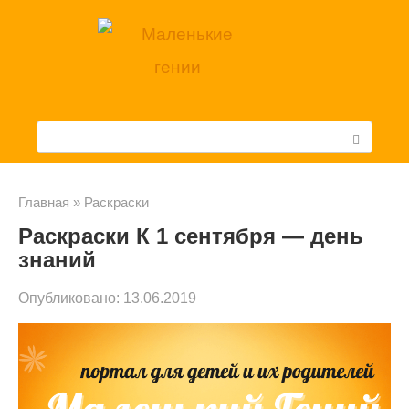
Перейти
к
контенту
П
о
и
Главная
»
Раскраски
Раскраски К 1 сентября — день
с
знаний
к
Опубликовано:
13.06.2019
: