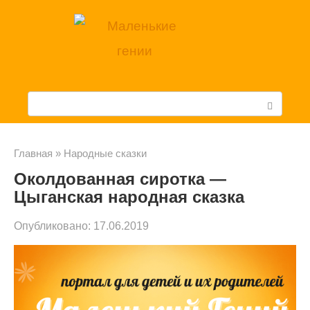
Перейти
к
контенту
П
о
и
Главная
»
Народные сказки
Околдованная сиротка —
с
Цыганская народная сказка
к
Опубликовано:
17.06.2019
: