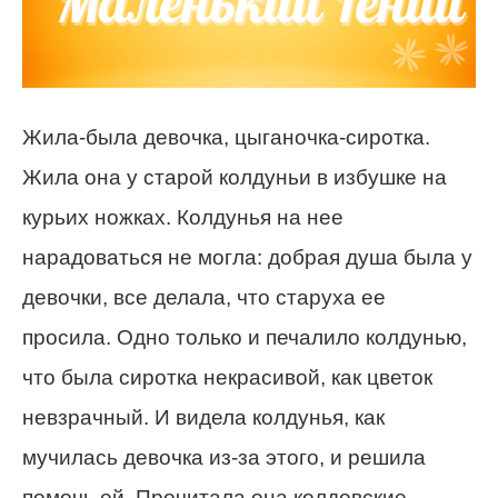
Жила-была девочка, цыганочка-сиротка.
Жила она у старой колдуньи в избушке на
курьих ножках. Колдунья на нее
нарадоваться не могла: добрая душа была у
девочки, все делала, что старуха ее
просила. Одно только и печалило колдунью,
что была сиротка некрасивой, как цветок
невзрачный. И видела колдунья, как
мучилась девочка из-за этого, и решила
помочь ей. Прочитала она колдовские