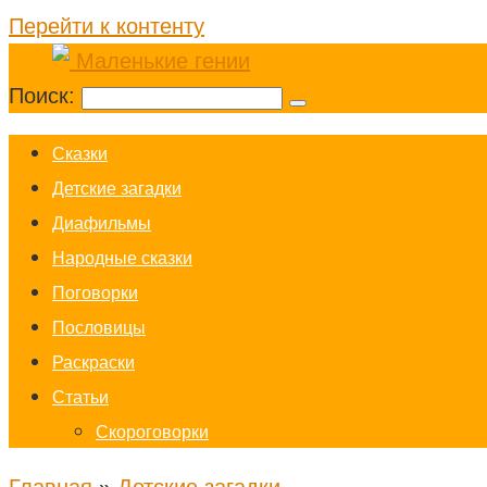
Перейти к контенту
Поиск:
Cказки
Детские загадки
Диафильмы
Народные сказки
Поговорки
Пословицы
Раскраски
Статьи
Скороговорки