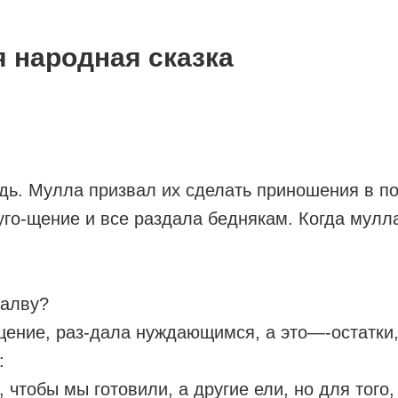
я народная сказка
ь. Мулла призвал их сделать приношения в по
 уго-щение и все раздала беднякам. Когда мул
халву?
щение, раз-дала нуждающимся, а это—-остатки
:
тобы мы готовили, а другие ели, но для того, 