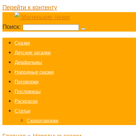
Перейти к контенту
Поиск:
Cказки
Детские загадки
Диафильмы
Народные сказки
Поговорки
Пословицы
Раскраски
Статьи
Скороговорки