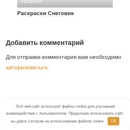
Раскраски
Раскраски Снеговик
Добавить комментарий
Для отправки комментария вам необходимо
авторизоваться
.
Этот веб-сайт использует файлы cookie для улучшения
© 2026 Маленький Гений - портал для
взаимодействия с пользователем. Продолжая использовать сайт,
вы даете согласие на использование файлов cookie.
OK
детей и их родителей