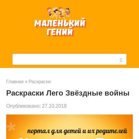
Перейти
к
контенту
П
о
и
Главная
»
Раскраски
Раскраски Лего Звёздные войны
с
к
Опубликовано:
27.10.2018
: