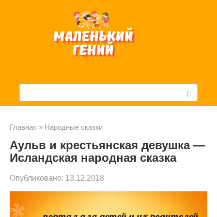
Перейти
к
контенту
П
о
и
Главная
»
Народные сказки
Аульв и крестьянская девушка —
с
Исландская народная сказка
к
Опубликовано:
13.12.2018
: