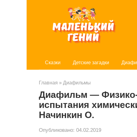
Перейти
к
контенту
Cказки
Детские загадки
Диафи
Главная
»
Диафильмы
Диафильм — Физико
испытания химически
Начинкин О.
Опубликовано:
04.02.2019