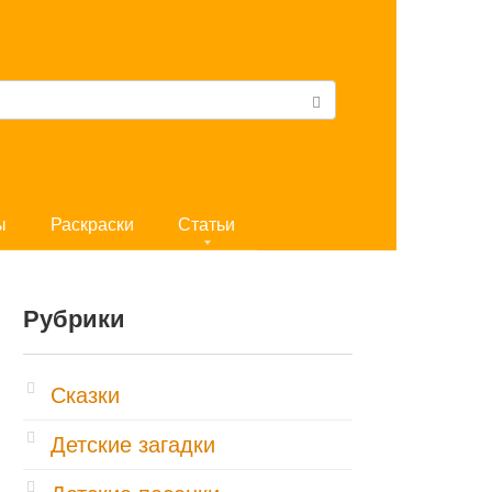
ы
Раскраски
Статьи
Рубрики
Cказки
Детские загадки