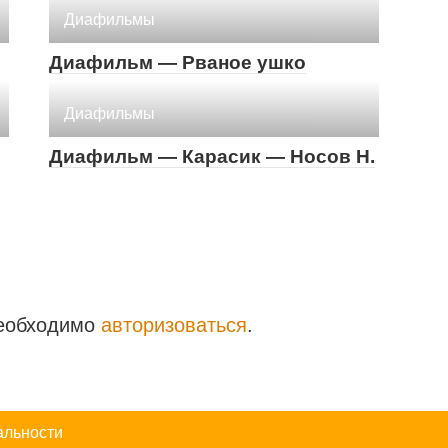
Диафильмы
Диафильм — Рваное ушко
Диафильмы
Диафильм — Карасик — Носов Н.
необходимо
авторизоваться
.
альности