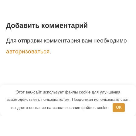
Добавить комментарий
Для отправки комментария вам необходимо
авторизоваться
.
Этот веб-сайт использует файлы cookie для улучшения
© 2026 Маленький Гений - портал для
взаимодействия с пользователем. Продолжая использовать сайт,
вы даете согласие на использование файлов cookie.
OK
детей и их родителей