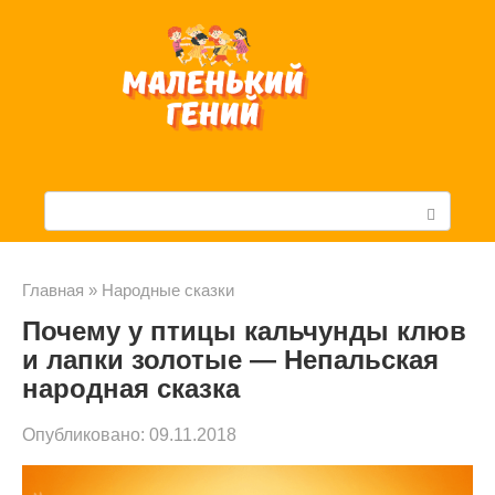
Перейти
к
контенту
П
о
и
Главная
»
Народные сказки
Почему у птицы кальчунды клюв
с
и лапки золотые — Непальская
к
народная сказка
:
Опубликовано:
09.11.2018