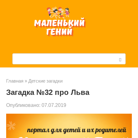
Перейти
к
контенту
П
о
и
Главная
»
Детские загадки
Загадка №32 про Льва
с
к
Опубликовано:
07.07.2019
: