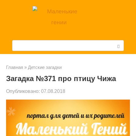
Перейти
к
контенту
П
о
и
Главная
»
Детские загадки
Загадка №371 про птицу Чижа
с
к
Опубликовано:
07.08.2018
: