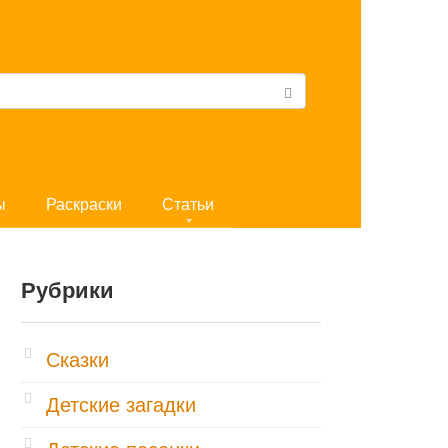
ы
Раскраски
Статьи
Рубрики
Cказки
Детские загадки