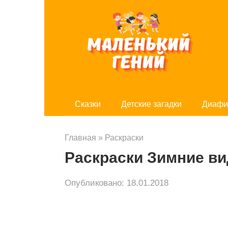
Перейти
к
контенту
Cказки
Детские загадки
Диафи
Главная
»
Раскраски
Раскраски Зимние в
Опубликовано:
18.01.2018