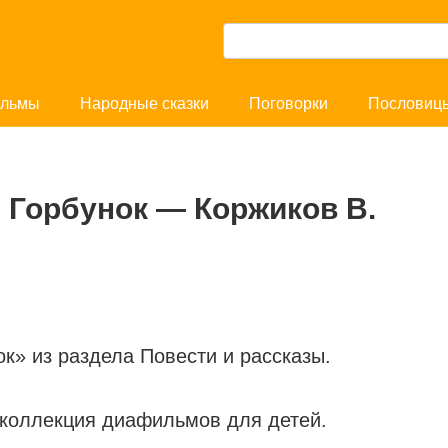
П
о
и
льмы
Народные сказки
Поговорки
Пословиц
с
к
:
 Горбунок — Коржиков В.
» из раздела Повести и рассказы.
 коллекция диафильмов для детей.