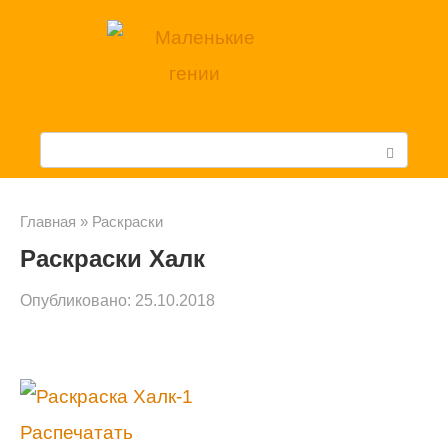
Перейти
к
контенту
П
о
и
Главная
»
Раскраски
Раскраски Халк
с
к
Опубликовано:
25.10.2018
:
Распечатать