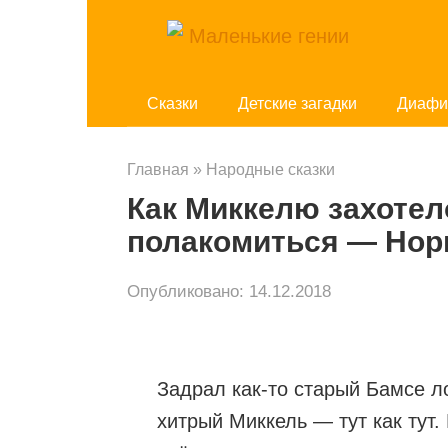
Перейти
к
контенту
Cказки
Детские загадки
Диафи
Главная
»
Народные сказки
Как Миккелю захотел
полакомиться — Нор
Опубликовано:
14.12.2018
Задрал как-то старый Бамсе л
хитрый Миккель — тут как тут.