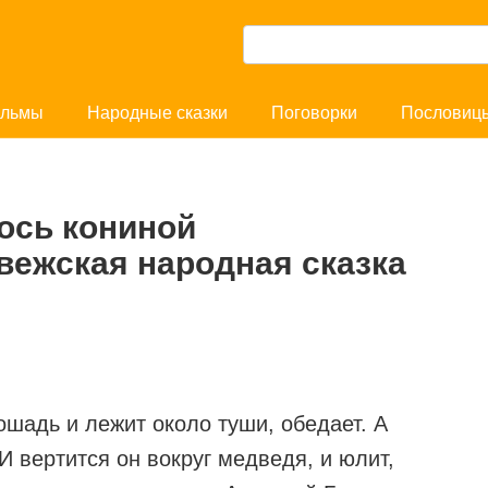
П
о
и
льмы
Народные сказки
Поговорки
Пословиц
с
к
:
ось кониной
вежская народная сказка
ошадь и лежит около туши, обедает. А
 И вертится он вокруг медведя, и юлит,