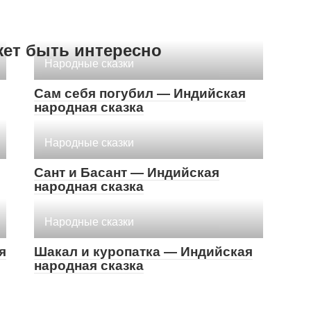
жет быть интересно
Народные сказки
Сам себя погубил — Индийская
народная сказка
Народные сказки
Сант и Басант — Индийская
народная сказка
Народные сказки
я
Шакал и куропатка — Индийская
народная сказка