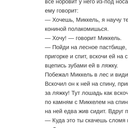
всё норовит у него из-под нос
ему говорит:
— Хочешь, Миккель, я научу те
кониной полакомишься.
— Хочу! — говорит Миккель.
— Пойди на лесное пастбище, 
пригорке и спит, вскочи ей на 
вцепись зубами ей в ляжку.
Побежал Миккель в лес и види
Вскочил он к ней на спину, пр
за ляжку! Тут лошадь как вскоч
по камням с Миккелем на спин
на ней едва жив сидит. Вдруг 
— Куда это ты скачешь сломя 