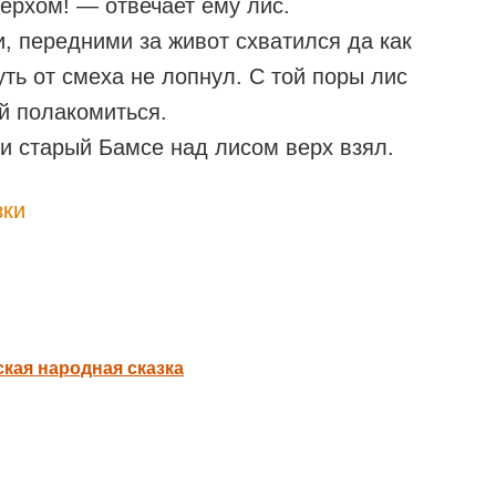
ерхом! — отвечает ему лис.
и, передними за живот схватился да как
уть от смеха не лопнул. С той поры лис
й полакомиться.
 и старый Бамсе над лисом верх взял.
зки
кая народная сказка