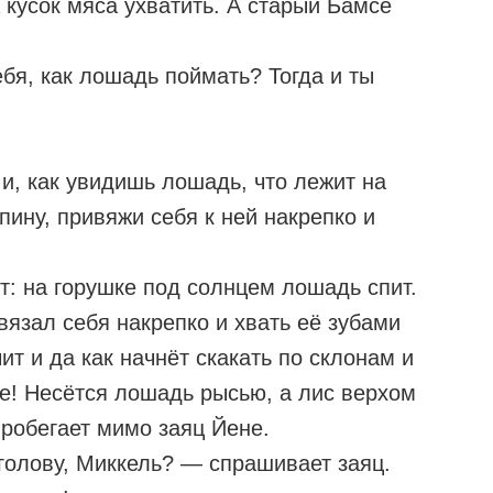
а кусок мяса ухватить. А старый Бамсе
бя, как лошадь поймать? Тогда и ты
и, как увидишь лошадь, что лежит на
спину, привяжи себя к ней накрепко и
т: на горушке под солнцем лошадь спит.
ивязал себя накрепко и хвать её зубами
ит и да как начнёт скакать по склонам и
е! Несётся лошадь рысью, а лис верхом
пробегает мимо заяц Йене.
голову, Миккель? — спрашивает заяц.