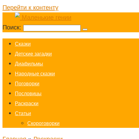
Перейти к контенту
Поиск:
Cказки
Детские загадки
Диафильмы
Народные сказки
Поговорки
Пословицы
Раскраски
Статьи
Скороговорки