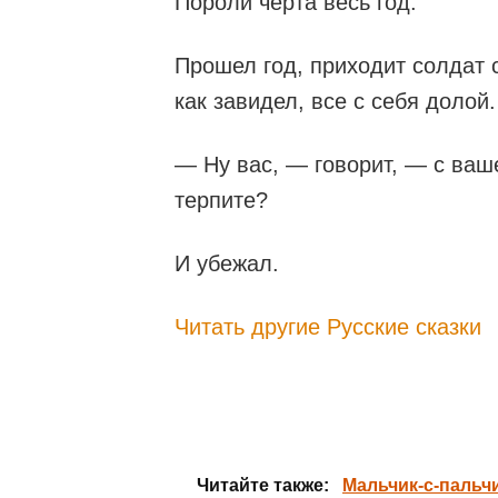
Пороли черта весь год.
Прошел год, приходит солдат с
как завидел, все с себя долой.
— Ну вас, — говорит, — с ваш
терпите?
И убежал.
Читать другие Русские сказки
Читайте также:
Мальчик-с-пальчи