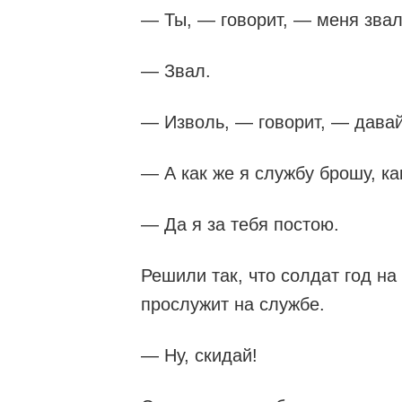
— Ты, — говорит, — меня зва
— Звал.
— Изволь, — говорит, — давай
— А как же я службу брошу, ка
— Да я за тебя постою.
Решили так, что солдат год на
прослужит на службе.
— Ну, скидай!