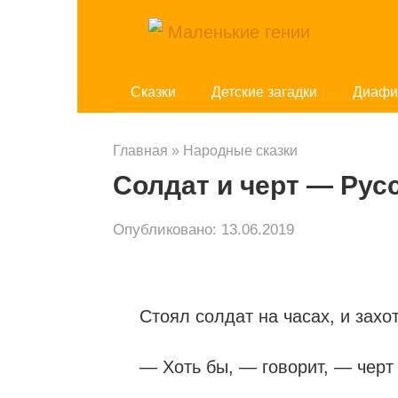
Перейти
к
контенту
Cказки
Детские загадки
Диафи
Главная
»
Народные сказки
Солдат и черт — Рус
Опубликовано:
13.06.2019
Стоял солдат на часах, и захо
— Хоть бы, — говорит, — черт м