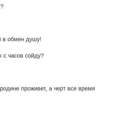
л?
 в обмен душу!
к с часов сойду?
 родине проживет, а черт все время