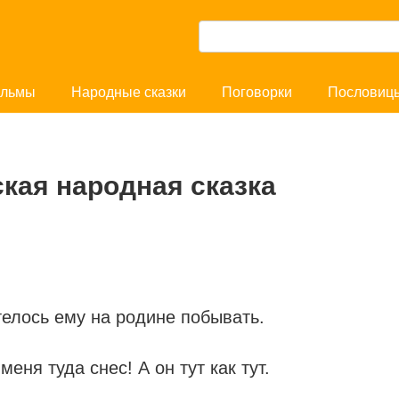
П
о
и
льмы
Народные сказки
Поговорки
Пословиц
с
к
:
ская народная сказка
телось ему на родине побывать.
еня туда снес! А он тут как тут.