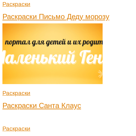
Раскраски
Раскраски Письмо Деду морозу
Раскраски
Раскраски Санта Клаус
Раскраски